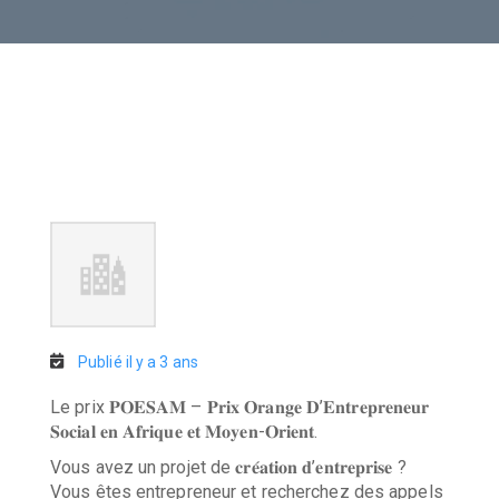
Publié il y a 3 ans
Le prix 𝐏𝐎𝐄𝐒𝐀𝐌 – 𝐏𝐫𝐢𝐱 𝐎𝐫𝐚𝐧𝐠𝐞 𝐃’𝐄𝐧𝐭𝐫𝐞𝐩𝐫𝐞𝐧𝐞𝐮𝐫
𝐒𝐨𝐜𝐢𝐚𝐥 𝐞𝐧 𝐀𝐟𝐫𝐢𝐪𝐮𝐞 𝐞𝐭 𝐌𝐨𝐲𝐞𝐧-𝐎𝐫𝐢𝐞𝐧𝐭.
Vous avez un projet de 𝐜𝐫𝐞́𝐚𝐭𝐢𝐨𝐧 𝐝’𝐞𝐧𝐭𝐫𝐞𝐩𝐫𝐢𝐬𝐞 ?
Vous êtes entrepreneur et recherchez des appels