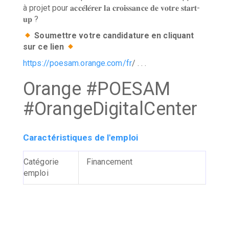
à projet pour 𝐚𝐜𝐜𝐞́𝐥𝐞́𝐫𝐞𝐫 𝐥𝐚 𝐜𝐫𝐨𝐢𝐬𝐬𝐚𝐧𝐜𝐞 𝐝𝐞 𝐯𝐨𝐭𝐫𝐞 𝐬𝐭𝐚𝐫𝐭-
𝐮𝐩 ?
Soumettre votre candidature en cliquant
sur ce lien
https://poesam.orange.com/fr
/ . . .
Orange #POESAM
#OrangeDigitalCenter
Caractéristiques de l'emploi
Catégorie
Financement
emploi