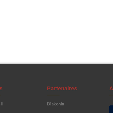
s
Partenaires
A
il
Diakonia