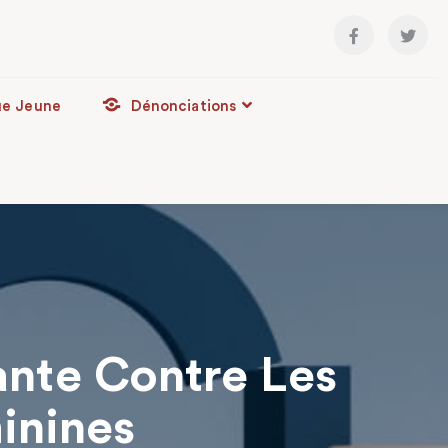
ue Jeune
Dénonciations
nte Contre Les
inines