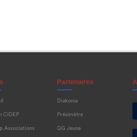
s
Partenaires
A
il
Diakonia
n CIDEP
Présimètre
p Associations
QG Jeune