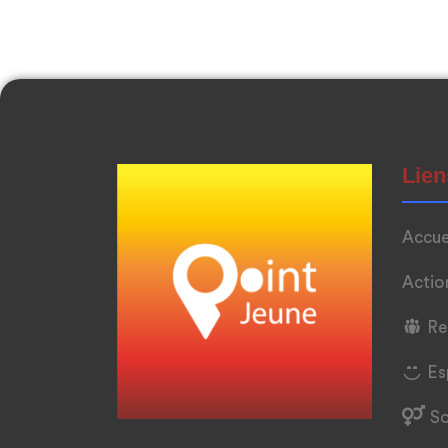
Lien
Accue
Actio
Re
Es
S