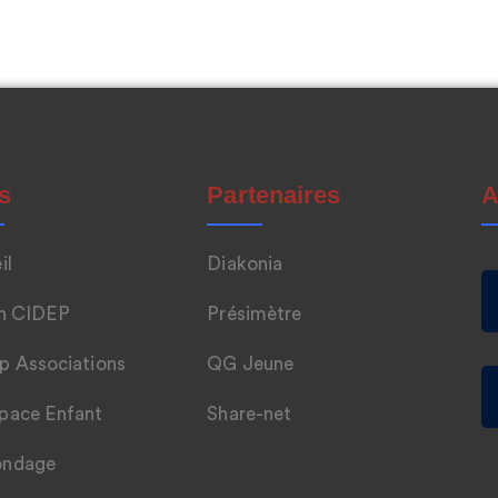
s
Partenaires
A
il
Diakonia
n CIDEP
Présimètre
p Associations
QG Jeune
pace Enfant
Share-net
ondage