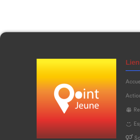
Lien
Accue
Actio
Re
Es
S