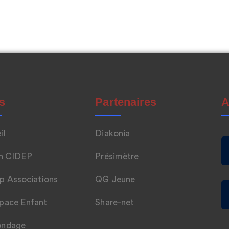
s
Partenaires
A
il
Diakonia
n CIDEP
Présimètre
p Associations
QG Jeune
pace Enfant
Share-net
ondage