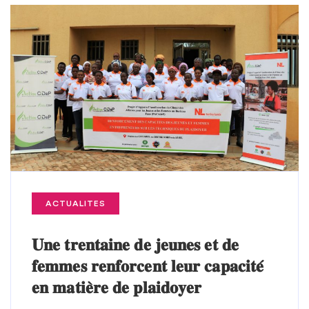
ACTUALITES
𝐔𝐧𝐞 𝐭𝐫𝐞𝐧𝐭𝐚𝐢𝐧𝐞 𝐝𝐞 𝐣𝐞𝐮𝐧𝐞𝐬 𝐞𝐭 𝐝𝐞
𝐟𝐞𝐦𝐦𝐞𝐬 𝐫𝐞𝐧𝐟𝐨𝐫𝐜𝐞𝐧𝐭 𝐥𝐞𝐮𝐫 𝐜𝐚𝐩𝐚𝐜𝐢𝐭𝐞́
𝐞𝐧 𝐦𝐚𝐭𝐢𝐞̀𝐫𝐞 𝐝𝐞 𝐩𝐥𝐚𝐢𝐝𝐨𝐲𝐞𝐫